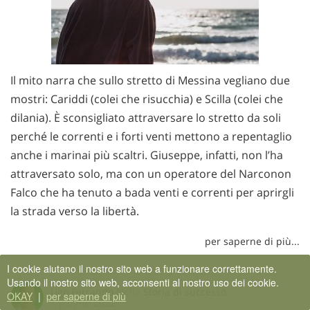
Il mito narra che sullo stretto di Messina vegliano due
mostri: Cariddi (colei che risucchia) e Scilla (colei che
dilania). È sconsigliato attraversare lo stretto da soli
perché le correnti e i forti venti mettono a repentaglio
anche i marinai più scaltri. Giuseppe, infatti, non l’ha
attraversato solo, ma con un operatore del Narconon
Falco che ha tenuto a bada venti e correnti per aprirgli
la strada verso la libertà.
per saperne di più...
I cookie aiutano il nostro sito web a funzionare correttamente.
Usando il nostro sito web, acconsenti al nostro uso dei cookie.
Ugo Ferrando
Nella
Storia di successo
OKAY
|
per saperne di più
1 giugno 2022