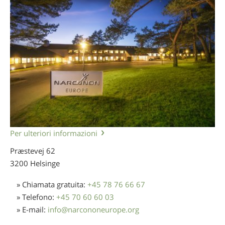
Per ulteriori informazioni
Præstevej 62
3200 Helsinge
» Chiamata gratuita:
+45 78 76 66 67
» Telefono:
+45 70 60 60 03
» E-mail:
info
@
narcononeurope.org