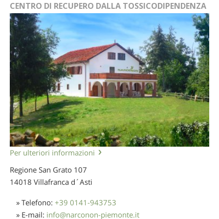
CENTRO DI RECUPERO DALLA TOSSICODIPENDENZA
Per ulteriori informazioni
Regione San Grato 107
14018 Villafranca d´Asti
» Telefono:
+39 0141-943753
» E-mail:
info
@
narconon-piemonte.it