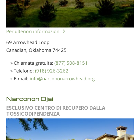
Per ulteriori informazioni
69 Arrowhead Loop
Canadian, Oklahoma
74425
» Chiamata gratuita:
(877) 508-8151
» Telefono:
(918) 926-3262
» E-mail:
info
@
narcononarrowhead.org
Narconon Ojai
ESCLUSIVO CENTRO DI RECUPERO DALLA
TOSSICODIPENDENZA