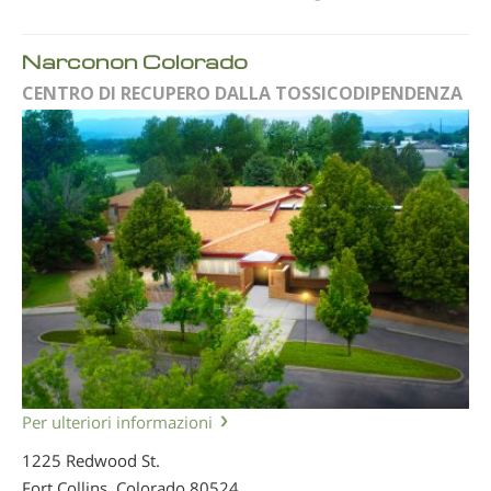
Narconon Colorado
CENTRO DI RECUPERO DALLA TOSSICODIPENDENZA
Per ulteriori informazioni
1225 Redwood St.
Fort Collins, Colorado
80524