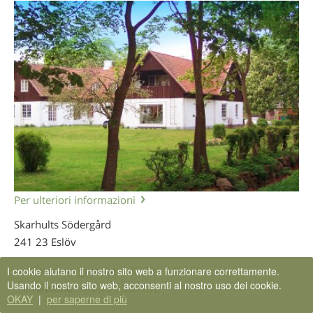
Per ulteriori informazioni
Skarhults Södergård
241 23 Eslöv
» Chiamata gratuita:
+46 731 533156
I cookie aiutano il nostro sito web a funzionare correttamente.
Usando il nostro sito web, acconsenti al nostro uso dei cookie.
» Telefono:
+46 731 533156
OKAY
|
per saperne di più