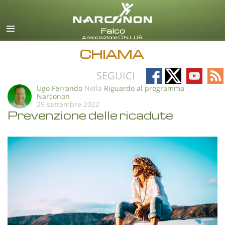
italiano
Tutte le zone/lingue
CHIAMA
Follow
Follow
Follow
Fo
SEGUICI
on
on
on
on
Ugo Ferrando
Nella
Riguardo al programma
Narconon
Facebook
X
YouTub
RS
29 settembre 2022
Prevenzione delle ricadute