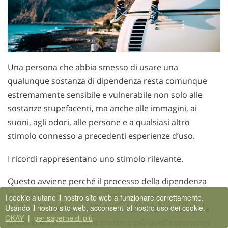
Una persona che abbia smesso di usare una
qualunque sostanza di dipendenza resta comunque
estremamente sensibile e vulnerabile non solo alle
sostanze stupefacenti, ma anche alle immagini, ai
suoni, agli odori, alle persone e a qualsiasi altro
stimolo connesso a precedenti esperienze d’uso.
I ricordi rappresentano uno stimolo rilevante.
Questo avviene perché il processo della dipendenza
modifica
in maniera significativa la mente di una
I cookie aiutano il nostro sito web a funzionare correttamente.
Usando il nostro sito web, acconsenti al nostro uso dei cookie.
persona.
Ogni esperienza che facciamo, infatti, lascia
OKAY
|
per saperne di più
una traccia nella nostra mante e più quell’esperienza