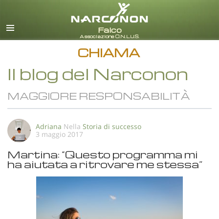
italiano
Tutte le zone/lingue
CHIAMA
Il blog del Narconon
MAGGIORE RESPONSABILITÀ
Adriana
Nella
Storia di successo
3 maggio 2017
Martina: “Questo programma mi
ha aiutata a ritrovare me stessa”