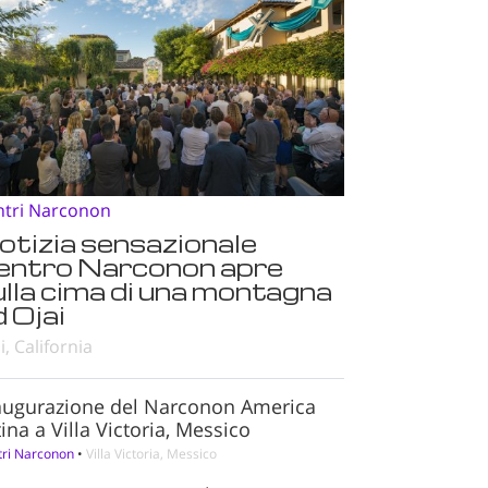
ntri Narconon
otizia sensazionale
entro Narconon apre
ulla cima di una montagna
 Ojai
i, California
augurazione del Narconon America
ina a Villa Victoria, Messico
tri Narconon
•
Villa Victoria, Messico