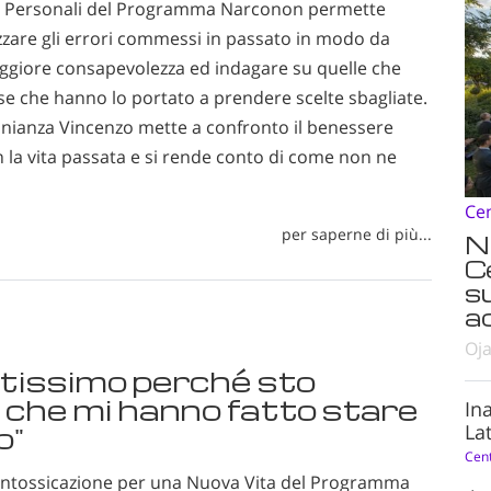
ori Personali del Programma Narconon permette
lizzare gli errori commessi in passato in modo da
ggiore consapevolezza ed indagare su quelle che
se che hanno lo portato a prendere scelte sbagliate.
onianza Vincenzo mette a confronto il benessere
 la vita passata e si rende conto di come non ne
Ce
per saperne di più...
N
C
s
ad
Oja
tissimo perché sto
e che mi hanno fatto stare
In
Lat
o"
Cen
isintossicazione per una Nuova Vita del Programma