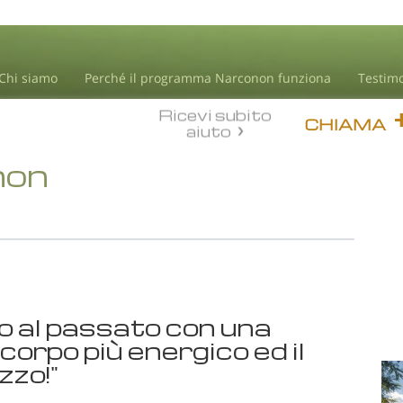
Chi siamo
Perché il programma Narconon funziona
Testim
Ricevi subito
CHIAMA
aiuto
non
o al passato con una
corpo più energico ed il
zzo!"