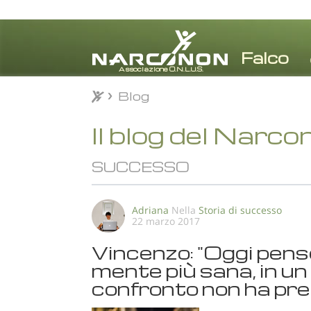
Blog
Blog
⨯
Il blog del Narco
SUCCESSO
Adriana
Nella
Storia di successo
22 marzo 2017
Vincenzo: "Oggi pens
mente più sana, in un 
confronto non ha pre