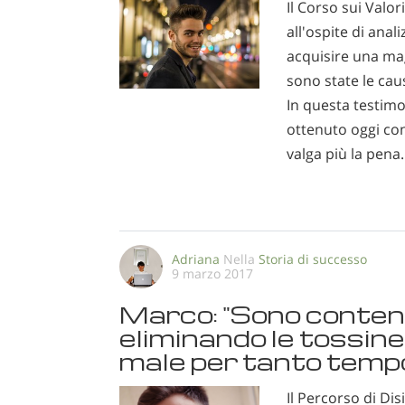
Il Corso sui Val
all'ospite di ana
acquisire una ma
sono state le cau
In questa testim
ottenuto oggi con
valga più la pena.
Adriana
Nella
Storia di successo
9 marzo 2017
Marco: "Sono conten
eliminando le tossin
male per tanto temp
Il Percorso di D