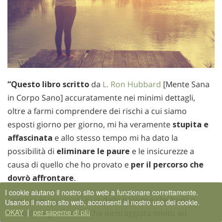
“Questo libro scritto
da
L. Ron Hubbard
[Mente Sana
in Corpo Sano] accuratamente nei minimi dettagli,
oltre a farmi comprendere dei rischi a cui siamo
esposti giorno per giorno, mi ha veramente
stupita e
affascinata
e allo stesso tempo mi ha dato la
possibilità di
eliminare le paure
e le insicurezze a
causa di quello che ho provato e
per il percorso che
dovrò affrontare
.
I cookie aiutano il nostro sito web a funzionare correttamente.
Leggere le
testimonianze
delle persone che hanno
Usando il nostro sito web, acconsenti al nostro uso dei cookie.
OKAY
|
per saperne di più
finito
il programma mi ha incoraggiata molto ad