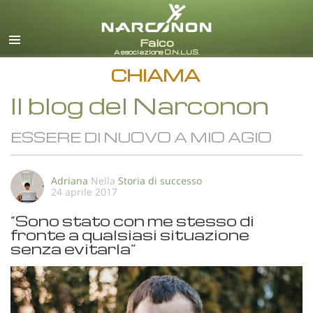
italiano
Tutte le zone/lingue
CHIAMA
Il blog del Narconon
ESSERE DI NUOVO A MIO AGIO
Adriana
Nella
Storia di successo
24 aprile 2017
“Sono stato con me stesso di
fronte a qualsiasi situazione
senza evitarla”