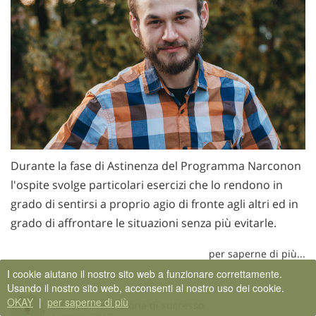
Durante la fase di Astinenza del Programma Narconon
l'ospite svolge particolari esercizi che lo rendono in
grado di sentirsi a proprio agio di fronte agli altri ed in
grado di affrontare le situazioni senza più evitarle.
per saperne di più...
I cookie aiutano il nostro sito web a funzionare correttamente.
Usando il nostro sito web, acconsenti al nostro uso dei cookie.
OKAY
|
per saperne di più
Adriana
Nella
Storia di successo