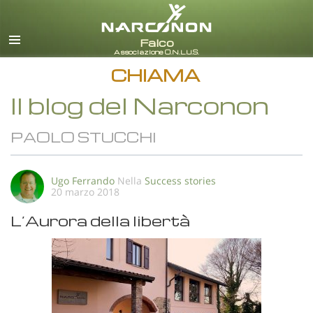
italiano
Tutte le zone/lingue
CHIAMA
Il blog del Narconon
PAOLO STUCCHI
Ugo Ferrando
Nella
Success stories
20 marzo 2018
L’Aurora della libertà