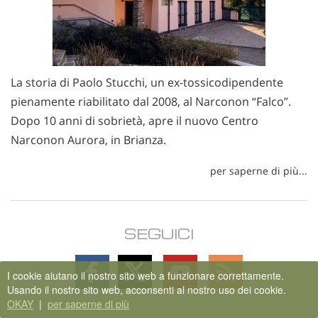
La storia di Paolo Stucchi, un ex-tossicodipendente
pienamente riabilitato dal 2008, al Narconon “Falco”.
Dopo 10 anni di sobrietà, apre il nuovo Centro
Narconon Aurora, in Brianza.
per saperne di più...
SEGUICI
Follow
Follow
Follow
Follow
I cookie aiutano il nostro sito web a funzionare correttamente.
on
on
on
on
Usando il nostro sito web, acconsenti al nostro uso dei cookie.
Facebook
X
YouTube
RSS
OKAY
|
per saperne di più