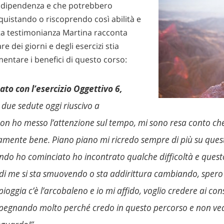
la dipendenza e che potrebbero
quistando o riscoprendo così abilità e
sta testimonianza Martina racconta
e dei giorni e degli esercizi stia
mentare i benefici di questo corso:
ato con l’esercizio Oggettivo 6,
e due sedute oggi riuscivo a
on ho messo l’attenzione sul tempo, mi sono resa conto ch
amente bene. Piano piano mi ricredo sempre di più su ques
ndo ho cominciato ho incontrato qualche difficoltà e questo
di me si sta smuovendo o sta addirittura cambiando, spero i
ioggia c’è l’arcobaleno e io mi affido, voglio credere ai con
impegnando molto perché credo in questo percorso e non ved