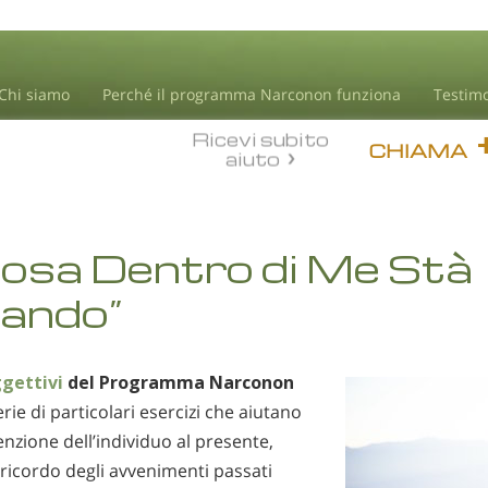
Chi siamo
Perché il programma Narconon funziona
Testim
Ricevi subito
CHIAMA
aiuto
osa Dentro di Me Stà
ando”
gettivi
del Programma Narconon
rie di particolari esercizi che aiutano
enzione dell’individuo al presente,
ricordo degli avvenimenti passati