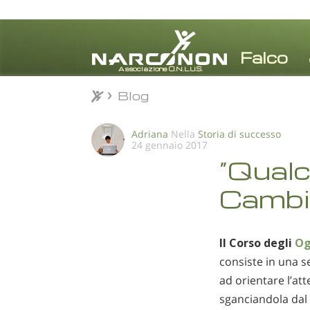
Blog
Blog
⨯
Adriana
Nella
Storia di successo
24 gennaio 2017
“Qualc
Cambi
Il Corso degli
Og
consiste in una se
ad orientare l’att
sganciandola dal 