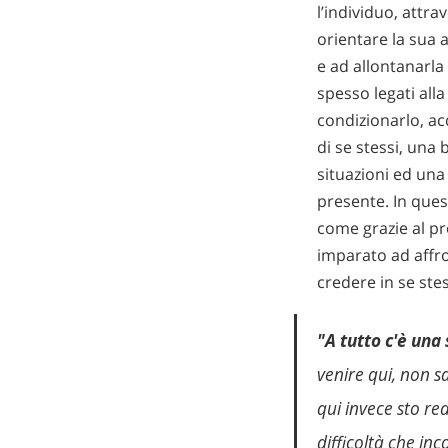
l’individuo, attr
orientare la sua 
e ad allontanarla
spesso legati al
condizionarlo, a
di se stessi, una 
situazioni ed un
presente. In que
come grazie al p
imparato ad affro
credere in se ste
"A tutto c'è una
venire qui, non s
qui invece sto re
difficoltà che in