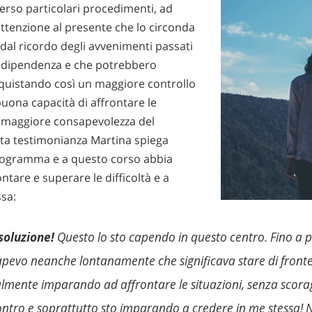
averso particolari procedimenti, ad
attenzione al presente che lo circonda
 dal ricordo degli avvenimenti passati
la dipendenza e che potrebbero
cquistando così un maggiore controllo
buona capacità di affrontare le
a maggiore consapevolezza del
sta testimonianza Martina spiega
rogramma e a questo corso abbia
ntare e superare le difficoltà e a
ssa:
 soluzione!
Questo lo sto capendo in questo centro. Fino a 
apevo neanche lontanamente che significava stare di fronte
almente imparando ad affrontare le situazioni, senza scora
contro e soprattutto sto imparando a credere in me stessa!