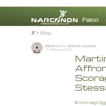
Blog
Blog
⨯
Adriana
Nella
Storia di successo
11 febbraio 2017
Martin
Affron
Scorag
Stessa
Il
Corso degli Ogge