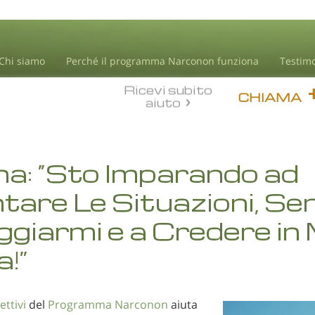
Chi siamo
Perché il programma Narconon funziona
Testim
Ricevi subito
CHIAMA
aiuto
a: “Sto Imparando ad
tare Le Situazioni, Se
giarmi e a Credere in
!”
ttivi
del
Programma Narconon
aiuta