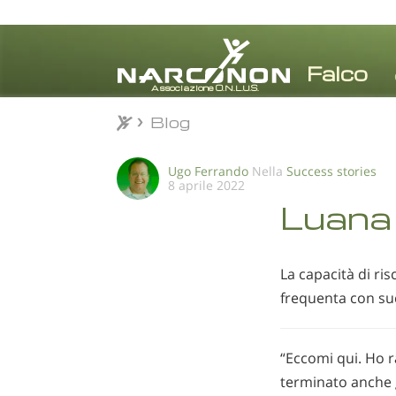
Blog
Blog
⨯
Ugo Ferrando
Nella
Success stories
8 aprile 2022
Luana 
La capacità di ri
frequenta con suc
“Eccomi qui. Ho r
terminato anche g