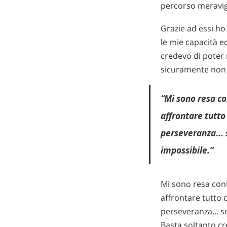
percorso meravig
Grazie ad essi ho
le mie capacità e
credevo di poter 
sicuramente non a
“Mi sono resa co
affrontare tutto
perseveranza... 
impossibile.”
Mi sono resa con
affrontare tutto 
perseveranza... so
Basta soltanto cr