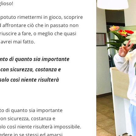
lioso!
 potuto rimettermi in gioco, scoprire
d affrontare ciò che in passato non
riuscire a fare, o meglio che quasi
vrei mai fatto.
nto di quanto sia importante
 con sicurezza, costanza e
solo così niente risulterà
to di quanto sia importante
con sicurezza, costanza e
lo così niente risulterà impossibile.
edere in se stessi ed amarsi