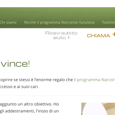
Chi siamo
Perché il programma Narconon funziona
Testim
Ricevi subito
CHIAMA
aiuto
vince!
scoprire se stessi è l’enorme regalo che
il programma Narco
cesso e ai suoi cari.
aggiunto un altro obiettivo. Ho
li addestramenti, l'inizio di un