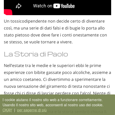
Un tossicodipendente non decide certo di diventare
così, ma una serie di dati falsi e di bugie lo porta allo
stato pietoso dove deve fare i conti onestamente con
se stesso, se vuole tornare a vivere.
La Storia di Paolo
Nell’estate tra le medie e le superiori ebbi le prime
esperienze con bibite gassate poco alcoliche, assieme a
un amico coetaneo. Ci divertimmo a sperimentare la
nuova sensazione del giramento di testa nonostante ci
fosse chi ci disse di lasciar perdere con l’alcol. Niente di
I cookie aiutano il nostro sito web a funzionare correttamente.
grave.
Usando il nostro sito web, acconsenti al nostro uso dei cookie.
OKAY
|
per saperne di più
A settembre voltai pagina e la storia sembrò chiusa lì.