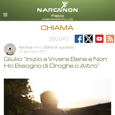
italiano
Tutte le zone/lingue
CHIAMA
Follow
Follow
Follow
Fo
SEGUICI
on
on
on
on
Adriana
Nella
Storia di successo
25 gennaio 2017
Facebook
X
YouTub
RS
Giulio: “Inizio a Vivere Bene e Non
Ho Bisogno di Droghe o Altro”