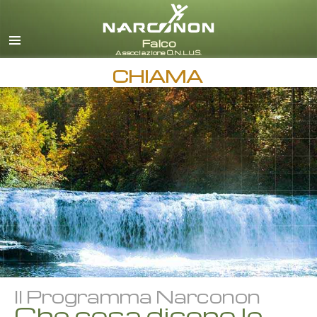
italiano
Tutte le zone/lingue
CHIAMA
Il Programma Narconon
Che cosa dicono le