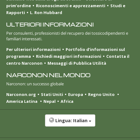
prim’ordine
Riconoscimenti e apprezzamenti
Studi e
Rapporti
L. Ron Hubbard
ULTERIORI INFORMAZIONI
Per consulenti, professionisti del recupero dei tossicodipendenti e
familiari interessati.
Per ulteriori informazioni
Portfolio d’informazioni sul
programma
Richiedi maggiori informazioni
Contatta il
centro Narconon
Messaggi di Pubblica Utilità
NARCONON NEL MONDO
Narconon: un successo globale
Narconon.org
Stati Uniti
Europa
Regno Unito
America Latina
Nepal
Africa
Lingua:
Italian