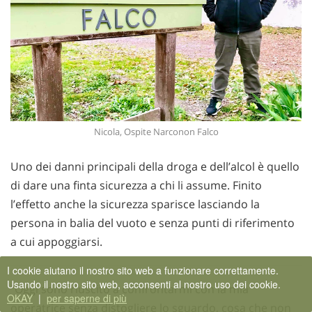
Nicola, Ospite Narconon Falco
Uno dei danni principali della droga e dell’alcol è quello
di dare una finta sicurezza a chi li assume. Finito
l’effetto anche la sicurezza sparisce lasciando la
persona in balia del vuoto e senza punti di riferimento
a cui appoggiarsi.
I cookie aiutano il nostro sito web a funzionare correttamente.
Usando il nostro sito web, acconsenti al nostro uso dei cookie.
“Oggi sono riuscito a confrontarmi con la mia
OKAY
|
per saperne di più
operatrice senza distogliere lo sguardo, cosa che non