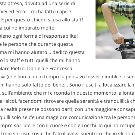
a attesa, dovuta ad una serie di
i ed errori, mi ha fatto capire
E per questo chiedo scusa allo staff!
da cui ho imparato molto,
eno ogni forma di responsabilità!
te le persone che durante questa
mma mi hanno aiutato… dedico questa
to lo staff e tutti quelli che mi hanno
olare Pietro, Daniela e Francesca.
ivi (che fino a poco tempo fa pensavo fossero inutili e insen
 mi hanno solo fatto del bene… Sono riusciti a focalizzare la
e, sull’ambiente che mi circonda in questo momento, allont
 l’alcol, facendomi ritrovare quella serenità e tranquillità 
a realtà presente possono darti, con una maggiore consape
nquilli solo se c’è una maggiore comunicazione tra le persone
mpre sorridere con il cuore e con gli occhi. Io qui ho recup
l mio sorriso, cosa che l’alcol aveva spento, o che io gli ho