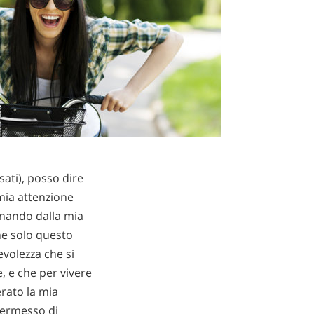
sati), posso dire
 mia attenzione
anando dalla mia
che solo questo
volezza che si
, e che per vivere
erato la mia
 permesso di