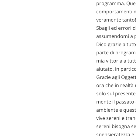
programma. Quest
comportamenti mie
veramente tanto! 
Sbagli ed errori 
assumendomi a pi
Dico grazie a tut
parte di progra
mia vittoria a tut
aiutato, in partic
Grazie agli Oggett
ora che in realtà
solo sul present
mente il passato e
ambiente e quest
vive sereni e tra
sereni bisogna se
spensieratezza e i