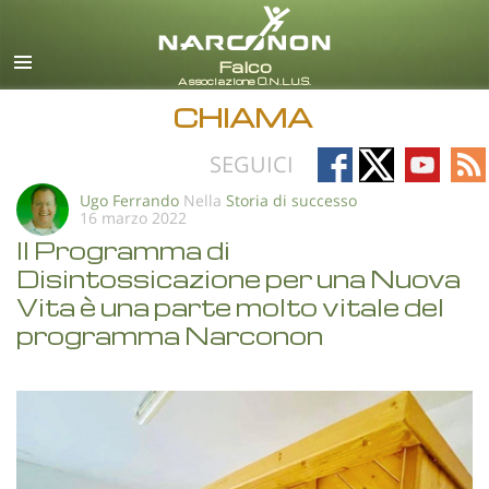
italiano
Tutte le zone/lingue
CHIAMA
Follow
Follow
Follow
Fo
SEGUICI
on
on
on
on
Ugo Ferrando
Nella
Storia di successo
16 marzo 2022
Facebook
X
YouTub
RS
Il Programma di
Disintossicazione per una Nuova
Vita è una parte molto vitale del
programma Narconon