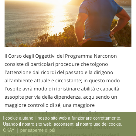
Il Corso degli Oggettivi del Programma Narconon
consiste di particolari procedure che tolgono
l'attenzione dai ricordi del passato e la dirigono
all'ambiente attuale e circostante; in questo modo
l'ospite avrà modo di ripristinare abilità e capacità
assopite per via della dipendenza, acquisendo un
maggiore controllo di sé, una maggiore
consapevolezza ed un nuovo punto di vista.
I cookie aiutano il nostro sito web a funzionare correttamente.
Usando il nostro sito web, acconsenti al nostro uso dei cookie.
Con questo successo Marco racconta gli enormi
OKAY
|
per saperne di più
successi ed i benefici ottenuti grazie al Corso degli