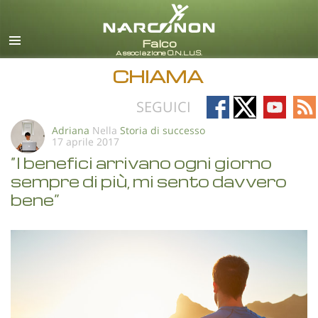
italiano
Tutte le zone/lingue
CHIAMA
Follow
Follow
Follow
Fo
SEGUICI
on
on
on
on
Adriana
Nella
Storia di successo
17 aprile 2017
Facebook
X
YouTub
RS
“I benefici arrivano ogni giorno
sempre di più, mi sento davvero
bene”