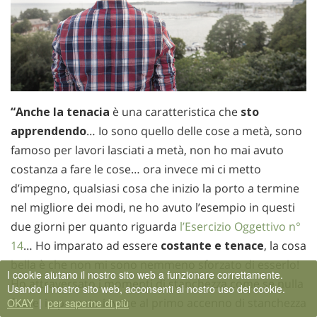
“Anche la tenacia
è una caratteristica che
sto
apprendendo
… Io sono quello delle cose a metà, sono
famoso per lavori lasciati a metà, non ho mai avuto
costanza a fare le cose… ora invece mi ci metto
d’impegno, qualsiasi cosa che inizio la porto a termine
nel migliore dei modi, ne ho avuto l’esempio in questi
due giorni per quanto riguarda
l’Esercizio Oggettivo n°
14
… Ho imparato ad essere
costante e tenace
, la cosa
bella è che non mi sono nemmeno sforzato di esserlo!
I cookie aiutano il nostro sito web a funzionare correttamente.
Ho attraversato i momenti di stanchezza come se nulla
Usando il nostro sito web, acconsenti al nostro uso dei cookie.
fosse, in passato invece al primo accenno di stanchezza
OKAY
|
per saperne di più