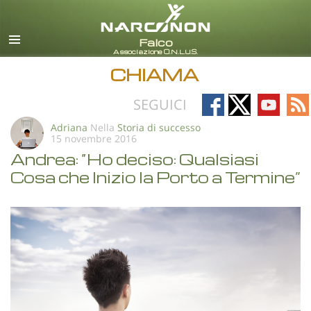
italiano
Tutte le zone/lingue
CHIAMA
Follow
Follow
Follow
Fo
SEGUICI
on
on
on
on
Adriana
Nella
Storia di successo
15 novembre 2016
Facebook
X
YouTub
RS
Andrea: “Ho deciso: Qualsiasi
Cosa che Inizio la Porto a Termine”