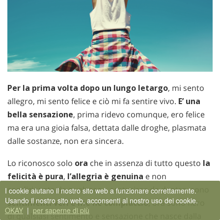
Per la prima volta dopo un lungo letargo
, mi sento
allegro, mi sento felice e ciò mi fa sentire vivo.
E’ una
bella sensazione
, prima ridevo comunque, ero felice
ma era una gioia falsa, dettata dalle droghe, plasmata
dalle sostanze, non era sincera.
Lo riconosco solo
ora
che in assenza di tutto questo
la
felicità è pura
,
l’allegria è genuina
e non
condizionata da qualcosa… scaturisce da dentro, sono
I cookie aiutano il nostro sito web a funzionare correttamente.
Usando il nostro sito web, acconsenti al nostro uso dei cookie.
sentimenti veri e me ne compiaccio
, ora sono fiero
OKAY
|
per saperne di più
di qualsiasi sentimento e sensazione che nasce dalla