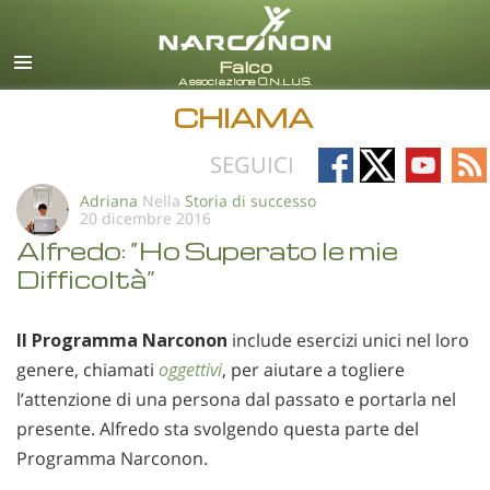
italiano
Tutte le zone/lingue
CHIAMA
Follow
Follow
Follow
Fo
SEGUICI
on
on
on
on
Adriana
Nella
Storia di successo
20 dicembre 2016
Facebook
X
YouTub
RS
Alfredo: “Ho Superato le mie
Difficoltà”
Il Programma Narconon
include esercizi unici nel loro
genere, chiamati
oggettivi
, per aiutare a togliere
l’attenzione di una persona dal passato e portarla nel
presente. Alfredo sta svolgendo questa parte del
Programma Narconon.