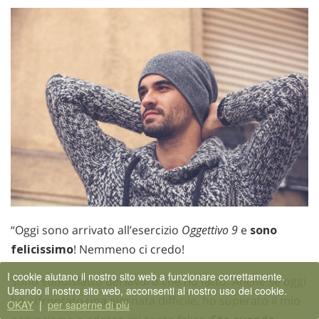
“Oggi sono arrivato all’esercizio
Oggettivo 9
e
sono
felicissimo
! Nemmeno ci credo!
I cookie aiutano il nostro sito web a funzionare correttamente.
Sono soddisfatto del lavoro che ho fatto. Anche se oggi
Usando il nostro sito web, acconsenti al nostro uso dei cookie.
ho affrontato una giornata difficile, ho superato il mio
OKAY
|
per saperne di più