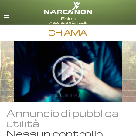
italiano
Tutte le zone/lingue
CHIAMA
Annuncio di pubblica
utilità
Nessun controllo