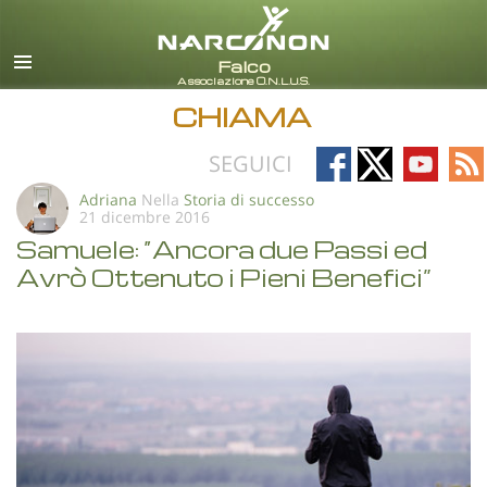
italiano
Tutte le zone/lingue
CHIAMA
Follow
Follow
Follow
Fo
SEGUICI
on
on
on
on
Adriana
Nella
Storia di successo
21 dicembre 2016
Facebook
X
YouTub
RS
Samuele: “Ancora due Passi ed
Avrò Ottenuto i Pieni Benefici”