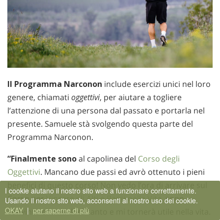
Il Programma Narconon
include esercizi unici nel loro
genere, chiamati
oggettivi
, per aiutare a togliere
l’attenzione di una persona dal passato e portarla nel
presente. Samuele stà svolgendo questa parte del
Programma Narconon.
“Finalmente sono
al capolinea del
Corso degli
Oggettivi
. Mancano due passi ed avrò ottenuto i pieni
benefici di questo corso! Non vedo l’ora di arrivare sul
I cookie aiutano il nostro sito web a funzionare correttamente.
Corso per
Vincere gli Alti e Bassi nella Vita
, sono
Usando il nostro sito web, acconsenti al nostro uso dei cookie.
OKAY
|
per saperne di più
convinto che mi darà tanto e mi tornerà utile nella vita.