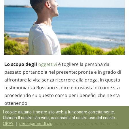
Lo scopo degli
oggettivi
è togliere la persona dal
passato portandola nel presente: pronta e in grado di
affrontare la vita senza ricorrere alla droga. In questa
testimonianza Rossano si dice entusiasta di come sta
procedendo su questo corso per i benefici che ne sta
ottenendo:
I cookie aiutano il nostro sito web a funzionare correttamente.
"Sono davvero felice
e soddisfatto per le sedute degli
Usando il nostro sito web, acconsenti al nostro uso dei cookie.
OKAY
|
per saperne di più
Oggettivi di oggi, sia per quanto riguarda il mio twin e sia