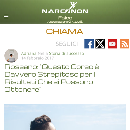
italiano
Tutte le zone/lingue
CHIAMA
Follow
Follow
Follow
Fo
SEGUICI
on
on
on
on
Adriana
Nella
Storia di successo
14 febbraio 2017
Facebook
X
YouTub
RS
Rossano: “Questo Corso è
Davvero Strepitoso per I
Risultati Che si Possono
Ottenere”