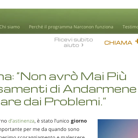
Chi siamo
Perché il programma Narconon funziona
Testim
Ricevi subito
CHIAMA
aiuto
a: “Non avrò Mai Più
samenti di Andarmene
re dai Problemi.”
orno
d’astinenza
, è stato l’unico
giorno
mportante per me da quando sono
ennesimo scoraggiamento e malessere