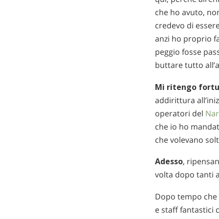
che ho avuto, no
credevo di essere
anzi ho proprio fa
peggio fosse pas
buttare tutto all
Mi ritengo fort
addirittura all’in
operatori del
Na
che io ho mandat
che volevano solt
Adesso
, ripensa
volta dopo tanti 
Dopo tempo che no
e staff fantastici