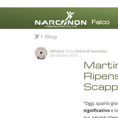
Blog
Blog
⨯
Adriana
Nella
Storia di successo
26 ottobre 2016
Martin
Ripen
Scappa
“Oggi, quarto gi
significativo
e i
qui, perché all’