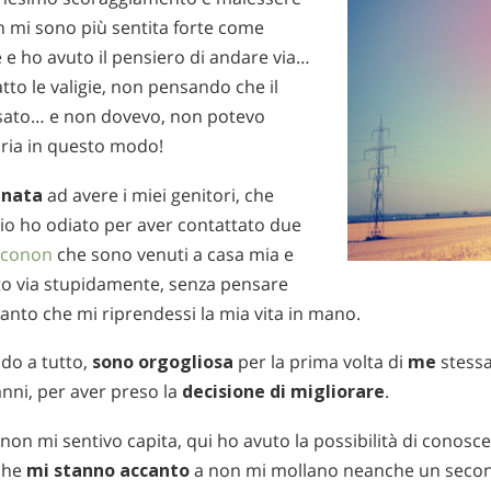
n mi sono più sentita forte come
 e ho avuto il pensiero di andare via…
tto le valigie, non pensando che il
sato… e non dovevo, non potevo
’aria in questo modo!
unata
ad avere i miei genitori, che
izio ho odiato per aver contattato due
rconon
che sono venuti a casa mia e
o via stupidamente, senza pensare
anto che mi riprendessi la mia vita in mano.
ndo a tutto,
sono orgogliosa
per la prima volta di
me
stessa
anni, per aver preso la
decisione di migliorare
.
n mi sentivo capita, qui ho avuto la possibilità di conoscer
 che
mi stanno accanto
a non mi mollano neanche un secondo