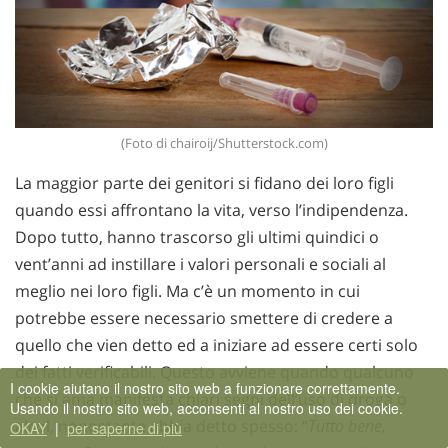
(Foto di chairoij/Shutterstock.com)
La maggior parte dei genitori si fidano dei loro figli
quando essi affrontano la vita, verso l’indipendenza.
Dopo tutto, hanno trascorso gli ultimi quindici o
vent’anni ad instillare i valori personali e sociali al
meglio nei loro figli. Ma c’è un momento in cui
potrebbe essere necessario smettere di credere a
quello che vien detto ed a iniziare ad essere certi solo
dei fatti verificabili. Questo avviene quando qualcuno
I cookie aiutano il nostro sito web a funzionare correttamente.
che si ama manifesta chiari segni dell’uso di droga o
Usando il nostro sito web, acconsenti al nostro uso dei cookie.
alcol, nonostante abbia detto spesso: “
Tutto bene,
OKAY
|
per saperne di più