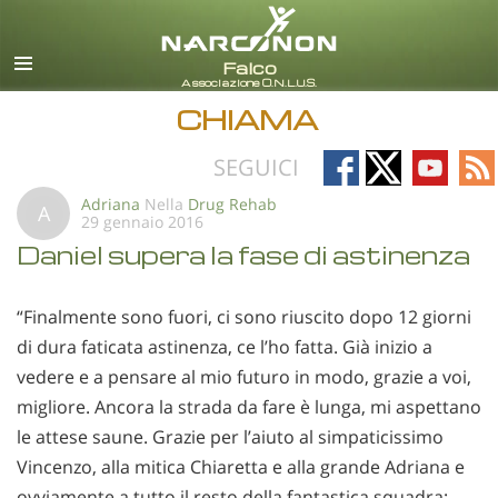
italiano
Tutte le zone/lingue
CHIAMA
Follow
Follow
Follow
Fo
SEGUICI
on
on
on
on
Adriana
Nella
Drug Rehab
A
29 gennaio 2016
Facebook
X
YouTub
RS
Daniel supera la fase di astinenza
“Finalmente sono fuori, ci sono riuscito dopo 12 giorni
di dura faticata astinenza, ce l’ho fatta. Già inizio a
vedere e a pensare al mio futuro in modo, grazie a voi,
migliore. Ancora la strada da fare è lunga, mi aspettano
le attese saune. Grazie per l’aiuto al simpaticissimo
Vincenzo, alla mitica Chiaretta e alla grande Adriana e
ovviamente a tutto il resto della fantastica squadra: