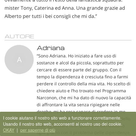
mister Tony, Caterina ed Anna. Una grande grazie ad
Alberto per tutti i bei consigli che mi da.”
AUTORE
Adriana
“Sono Adriana. Ho iniziato a fare uso di
A
sostanze e alcol da piccola, soprattutto per
cercare di essere parte del gruppo. Con il
tempo la dipendenza è cresciuta fino a farmi
perdere il controllo della mia vita. Ho scelto di
chiedere aiuto e l’ho trovato nel Programma
Narconon, che mi ha dato di nuovo la capacità
di affrontare la vita senza ripiegare nelle
droghe, mi ha resa capace di credere in me
I cookie aiutano il nostro sito web a funzionare correttamente.
stessa. Così ho deciso di diventare parte dello
Usando il nostro sito web, acconsenti al nostro uso dei cookie.
staff ed aiutare tutti quelli che combattono
OKAY
|
per saperne di più
ogni giorno con il problema delle dipendenze,