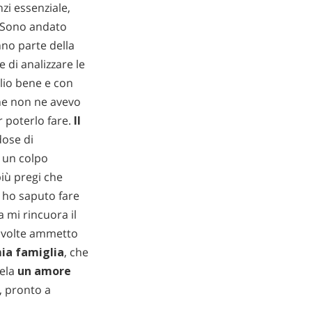
zi essenziale,
. Sono andato
nno parte della
 di analizzare le
glio bene e con
che non ne avevo
r poterlo fare.
Il
dose di
n un colpo
più pregi che
 ho saputo fare
a mi rincuora il
a volte ammetto
mia famiglia
, che
cela
un amore
, pronto a