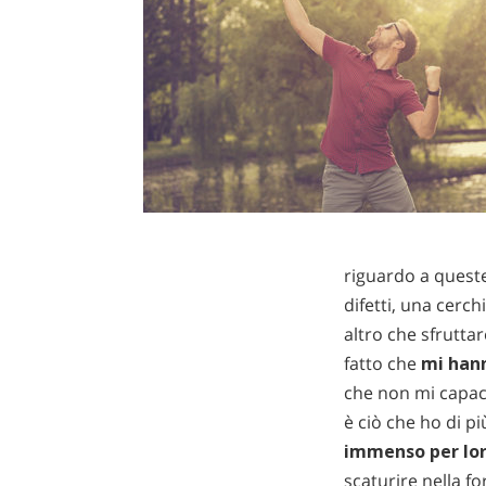
riguardo a quest
difetti, una cerch
altro che sfruttar
fatto che
mi han
che non mi capac
è ciò che ho di p
immenso per lo
scaturire nella f