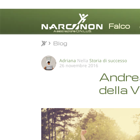
Blog
Blog
⨯
Adriana
Nella
Storia di successo
26 novembre 2016
Andrea
della 