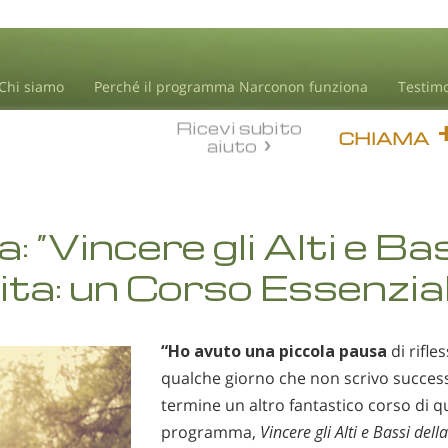
Chi siamo
Perché il programma Narconon funziona
Testim
Ricevi subito
CHIAMA
aiuto
: “Vincere gli Alti e Ba
Vita: un Corso Essenzia
“Ho avuto una piccola pausa
di rifles
qualche giorno che non scrivo success
termine un altro fantastico corso di 
programma,
Vincere gli Alti e Bassi dell