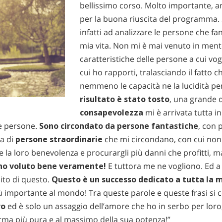
bellissimo corso. Molto importante, an
per la buona riuscita del programma
infatti ad analizzare le persone che fa
mia vita. Non mi è mai venuto in mente
caratteristiche delle persone a cui vo
cui ho rapporti, tralasciando il fatto 
nemmeno le capacità ne la lucidità pe
risultato è stato tosto
, una grande 
consapevolezza
mi è arrivata tutta i
e persone.
Sono circondato da persone fantastiche
, con 
ia di
persone straordinarie
che mi circondano, con cui non
e la loro benevolenza e procurargli più danni che profitti, m
no voluto bene veramente!
E tuttora me ne vogliono. Ed 
ito di questo.
Questo è un successo dedicato a tutta la 
iù importante al mondo! Tra queste parole e queste frasi si 
ro
ed è solo un assaggio dell’amore che ho in serbo per loro
orma più pura e al massimo della sua potenza!”