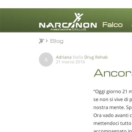
Blog
Blog
⨯
Adriana
Nella
Drug Rehab
A
21 marzo 2016
Ancora
“Oggi giorno 21 m
se non si vive di
nostra mente. Spe
Ora vado avanti c
mettendoci tutto 
accompagnato in