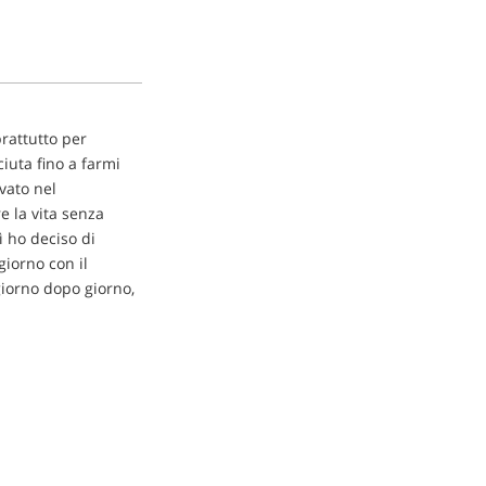
prattutto per
iuta fino a farmi
ovato nel
e la vita senza
ì ho deciso di
giorno con il
giorno dopo giorno,