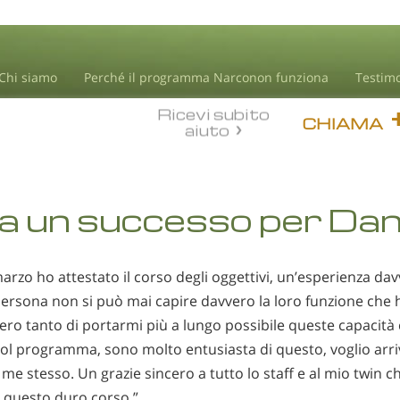
Chi siamo
Perché il programma Narconon funziona
Testim
Ricevi subito
CHIAMA
aiuto
 un successo per Dan
arzo ho attestato il corso degli oggettivi, un’esperienza da
 persona non si può mai capire davvero la loro funzione che 
ro tanto di portarmi più a lungo possibile queste capacità
ol programma, sono molto entusiasta di questo, voglio arriva
me stesso. Un grazie sincero a tutto lo staff e al mio twin c
 questo duro corso.”