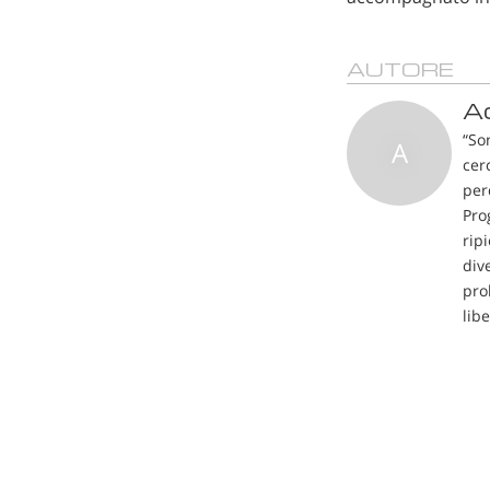
AUTORE
A
“So
A
cer
per
Pro
rip
div
pro
libe